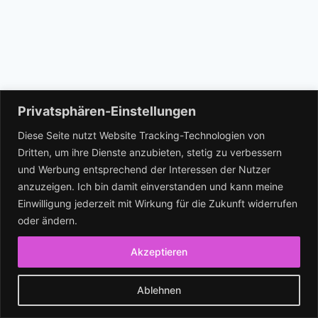
Privatsphären-Einstellungen
Impressum
Datenschutz
Diese Seite nutzt Website Tracking-Technologien von
Dritten, um ihre Dienste anzubieten, stetig zu verbessern
und Werbung entsprechend der Interessen der Nutzer
Facebook
Instagram
anzuzeigen. Ich bin damit einverstanden und kann meine
Einwilligung jederzeit mit Wirkung für die Zukunft widerrufen
oder ändern.
Akzeptieren
© 2026 KITTYCAKE - WordPress Theme von
Kadence WP
Ablehnen