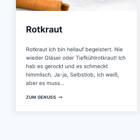
KÜCHE
Rotkraut
12. Januar 2023
Rotkraut Ich bin hellauf begeistert. Nie
wieder Gläser oder Tiefkühlrotkraut! Ich
hab es gerockt und es schmeckt
himmlisch. Ja-ja, Selbstlob, ich weiß,
aber es muss…
ROTKRAUT
ZUM GENUSS