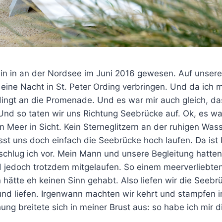
in in an der Nordsee im Juni 2016 gewesen. Auf unse
 eine Nacht in St. Peter Ording verbringen. Und da ich m
ingt an die Promenade. Und es war mir auch gleich, da
Und so taten wir uns Richtung Seebrücke auf. Ok, es wa
in Meer in Sicht. Kein Sterneglitzern an der ruhigen Was
t uns doch einfach die Seebrücke hoch laufen. Da ist
schlug ich vor. Mein Mann und unsere Begleitung hatten
nd jedoch trotzdem mitgelaufen. So einem meerverliebten
 hätte eh keinen Sinn gehabt. Also liefen wir die Seeb
 und liefen. Irgenwann machten wir kehrt und stampfen i
ung breitete sich in meiner Brust aus: so habe ich mir 