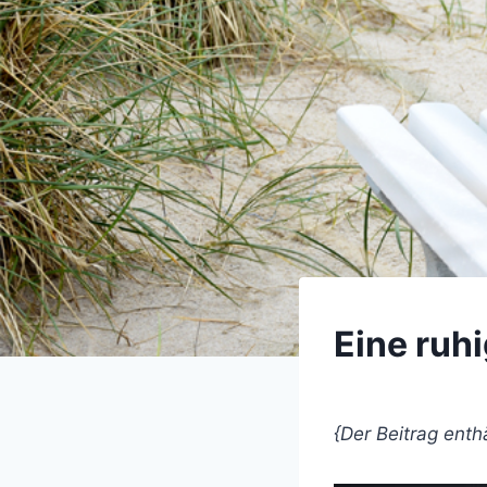
KALEIDOSKOP
Eine ruh
Kaleidoskop
{Der Beitrag enth