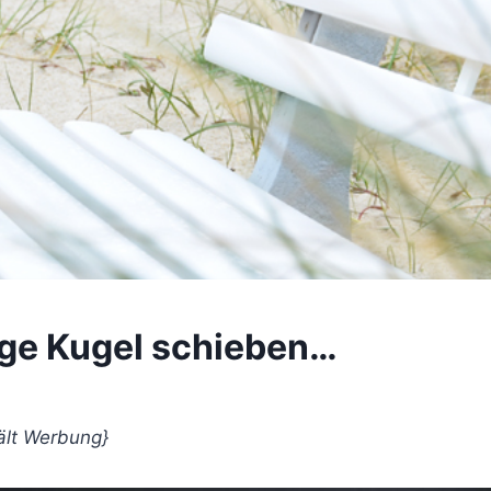
ige Kugel schieben…
ält Werbung}