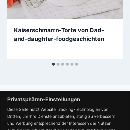
Kaiserschmarrn-Torte von Dad-
and-daughter-foodgeschichten
15. Oktober 2018
Privatsphären-Einstellungen
Impressum
Datenschutz
Diese Seite nutzt Website Tracking-Technologien von
Dritten, um ihre Dienste anzubieten, stetig zu verbessern
und Werbung entsprechend der Interessen der Nutzer
Facebook
Instagram